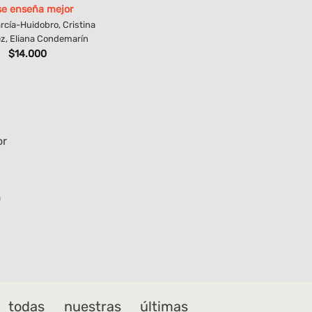
se enseña mejor
arcía-Huidobro, Cristina
ez, Eliana Condemarín
$
14.000
a
 todas nuestras últimas