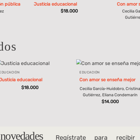
ón pública
Justicia educacional
Con amor 
$
18.000
ez
Cecilia G
Gutiérr
dos
EDUCACIÓN
EDUCACIÓN
Justicia educacional
Con amor se enseña mejor
$
18.000
Cecilia García-Huidobro, Cristin
Gutiérrez, Eliana Condemarín
$
14.000
s novedades
Regístrate para recibir