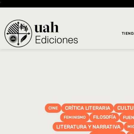
Saltar
'
al
contenido
TIEN
CULTU
CRÍTICA LITERARIA
CINE
FILOSOFÍA
FUEN
FEMINISMO
LITERATURA Y NARRATIVA
MI