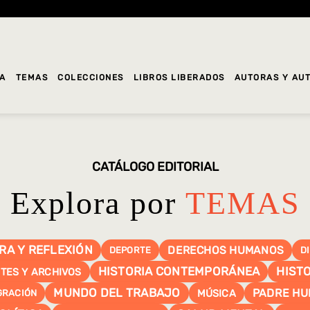
DA
TEMAS
COLECCIONES
LIBROS LIBERADOS
AUTORAS Y AU
CATÁLOGO EDITORIAL
Explora por
TEMAS
RA Y REFLEXIÓN
DERECHOS HUMANOS
DEPORTE
D
HISTORIA CONTEMPORÁNEA
HISTO
TES Y ARCHIVOS
MUNDO DEL TRABAJO
PADRE HU
MÚSICA
GRACIÓN