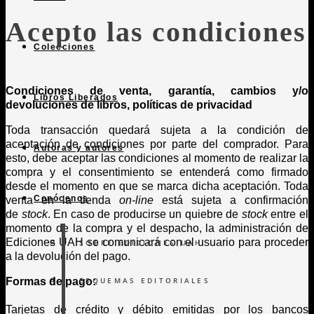
Acepto las condiciones
Colecciones
Condiciones de venta, garantía, cambios y/o
Libros Liberados
devoluciones de libros, políticas de privacidad
Toda transacción quedará sujeta a la condición de
aceptación de condiciones por parte del comprador. Para
Autoras y autores
esto, debe aceptar las condiciones al momento de realizar la
compra y el consentimiento se entenderá como firmado
desde el momento en que se marca dicha aceptación. Toda
Conócenos
venta en la tienda
on-line
está sujeta a confirmación
de
stock
. En caso de producirse un quiebre de
stock
entre el
momento de la compra y el despacho, la administración de
Ediciones UAH se comunicará con el usuario para proceder
SOBRE EDICIONES UAH
a la devolución del pago.
Formas de pago:
ESQUEMAS EDITORIALES
Tarjetas de crédito y débito emitidas por los bancos