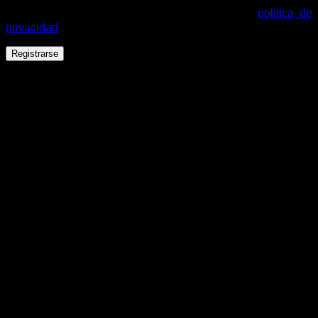
cuenta y otros propósitos descritos en nuestra
política de
privacidad
.
Registrarse
Español