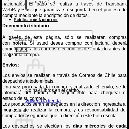
CONTACTO
nacionales. El pago se realiza a través de Transbank
WebPay Plus, que garantiza su seguridad en el proceso de
compra mediante la encriptación de datos.
Publica con Nosotros
Documento tributario:
Búsqueda
A través de esta página, sólo se realizarán compras
de
Libros
con
boleta
. Si usted desea comprar con factura, deberá
comunicarse a los correos electrónicos de contacto antes de
Buscar
realizar la compra.
Envíos:
Los envíos se realizan a través de Correos de Chile para
despachos a todo el país.
Una vez procesada la compra, y realizado el envío, se le
No hay Libros en el carrito.
informará del número de seguimiento para chequear el
estado de su compra.
Volver a la tienda
Los productos serán entregados en la dirección ingresada al
momento de realizar la compra, y es responsabilidad del
Carrito
comprador asegurarse que la dirección esté bien escrita.
Los despachos se efectúan los
días miércoles de cada