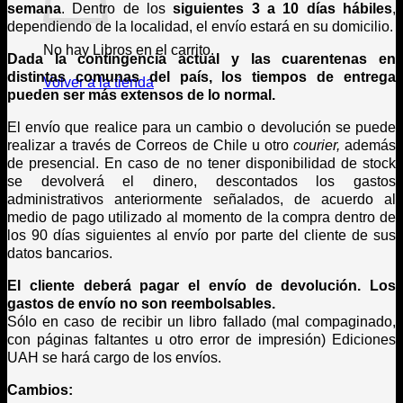
semana
. Dentro de los
siguientes 3 a 10 días hábiles
,
dependiendo de la localidad, el envío estará en su domicilio.
No hay Libros en el carrito.
Dada la contingencia actual y las cuarentenas en
distintas comunas del país, los tiempos de entrega
Volver a la tienda
pueden ser más extensos de lo normal.
El envío que realice para un cambio o devolución se puede
realizar a través de Correos de Chile u otro
courier,
además
de presencial. En caso de no tener disponibilidad de stock
se devolverá el dinero, descontados los gastos
administrativos anteriormente señalados, de acuerdo al
medio de pago utilizado al momento de la compra dentro de
los 90 días siguientes al envío por parte del cliente de sus
datos bancarios.
El cliente deberá pagar el envío de devolución. Los
gastos de envío no son reembolsables.
Sólo en caso de recibir un libro fallado (mal compaginado,
con páginas faltantes u otro error de impresión) Ediciones
UAH se hará cargo de los envíos.
Cambios: