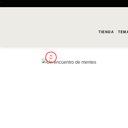
Saltar
'
al
contenido
TIENDA
TEM