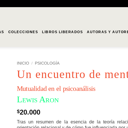
AS
COLECCIONES
LIBROS LIBERADOS
AUTORAS Y AUTOR
INICIO
/
PSICOLOGÍA
Un encuentro de men
Mutualidad en el psicoanálisis
Lewis Aron
20.000
$
Tras un resumen de la esencia de la teoría relac
orientación relacional y de cómo fue influenciada por 