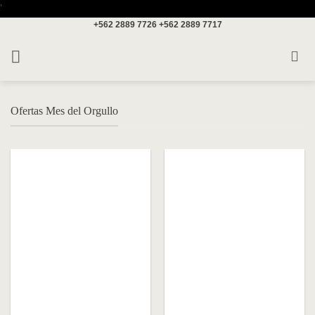
Saltar
'
+562 2889 7726
+562 2889 7717
al
contenido
Ofertas Mes del Orgullo