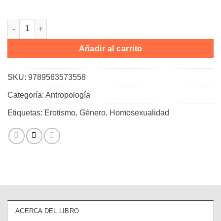
Homoerotismo, sociabilidad y discreción cantidad
Añadir al carrito
SKU:
9789563573558
Categoría:
Antropología
Etiquetas:
Erotismo
,
Género
,
Homosexualidad
ACERCA DEL LIBRO