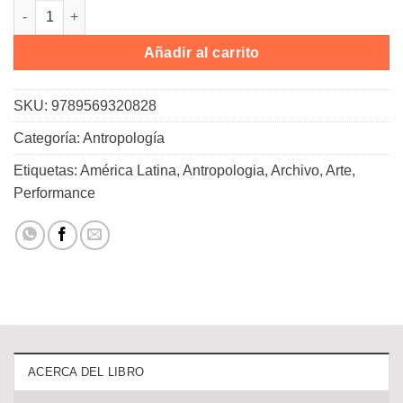
El archivo y el repertorio cantidad
Añadir al carrito
SKU:
9789569320828
Categoría:
Antropología
Etiquetas:
América Latina
,
Antropologia
,
Archivo
,
Arte
,
Performance
ACERCA DEL LIBRO