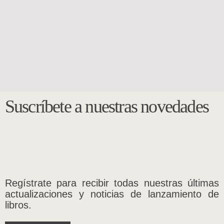
BIBLIOTECA RECOBRADA
BIBLIOTECA RECOBRADA
Comarca perdida
Por él
María Flora Yáñez
Inés Echeverría Bello
$
11.000
$
11.000
Suscríbete a nuestras novedades
Regístrate para recibir todas nuestras últimas
actualizaciones y noticias de lanzamiento de
libros.