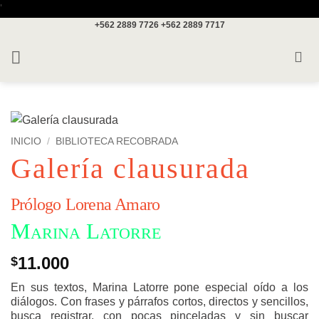
Saltar
'
+562 2889 7726
+562 2889 7717
al
contenido
INICIO
/
BIBLIOTECA RECOBRADA
Galería clausurada
Prólogo Lorena Amaro
Marina Latorre
11.000
$
En sus textos, Marina Latorre pone especial oído a los
diálogos. Con frases y párrafos cortos, directos y sencillos,
busca registrar, con pocas pinceladas y sin buscar