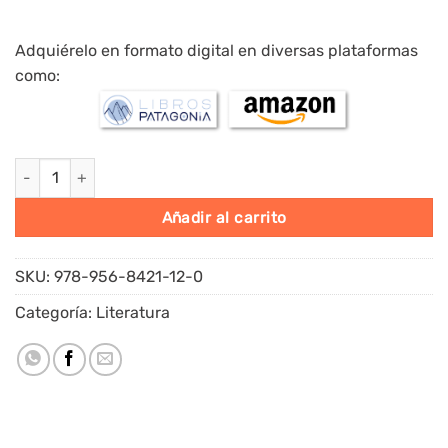
Adquiérelo en formato digital en diversas plataformas
como:
La novela en América Latina cantidad
Alternative:
Añadir al carrito
SKU:
978-956-8421-12-0
Categoría:
Literatura