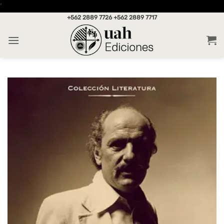
Saltar
'
al
+562 2889 7726
+562 2889 7717
contenido