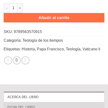
La onda larga del vaticano II cantidad
Añadir al carrito
SKU:
9789563570915
Categoría:
Teología de los tiempos
Etiquetas:
Historia
,
Papa Francisco
,
Teología
,
Vaticano Ii
ACERCA DEL LIBRO
FICHA DEL LIBRO