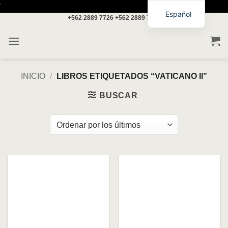
Saltar
'
Español
+562 2889 7726
+562 2889 7717
al
contenido
INICIO
/
LIBROS ETIQUETADOS “VATICANO II”
BUSCAR