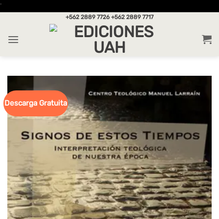
Saltar
'
al
+562 2889 7726
+562 2889 7717
contenido
Descarga Gratuita