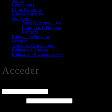
Temas
Colecciones
Libros Liberados
Autoras y autores
Conócenos
Sobre Ediciones UAH
Esquemas Editoriales
Contacto
Publica con Nosotros
Acceder
Términos y Condiciones
Políticas de Cookies
Políticas de Privacidad UAH
Acceder
O
Nombre de usuario o correo electrónico
*
Obligatorio
Contraseña
*