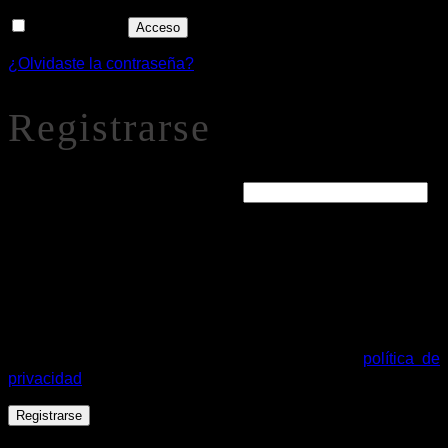
Recuérdame
Acceso
¿Olvidaste la contraseña?
Registrarse
Obligatorio
Dirección de correo electrónico
*
Se enviará un enlace a tu dirección de correo electrónico
para establecer una nueva contraseña.
Tus datos personales se utilizarán para procesar tu pedido,
mejorar tu experiencia en esta web, gestionar el acceso a tu
cuenta y otros propósitos descritos en nuestra
política de
privacidad
.
Registrarse