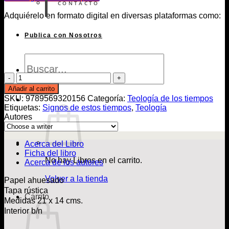
CONTACTO
Adquiérelo en formato digital en diversas plataformas como:
Publica con Nosotros
Búsqueda
de
Libros
Teología
de
Añadir al carrito
Buscar
los
SKU:
9789569320156
Categoría:
Teología de los tiempos
signos
Etiquetas:
Signos de estos tiempos
,
Teología
de
Autores
los
tiempos
latinoamericanos
Acerca del Libro
cantidad
Ficha del libro
No hay Libros en el carrito.
Acerca de los autores
Volver a la tienda
Papel ahuesado
Tapa rústica
Carrito
Medidas 21 x 14 cms.
Interior b/n