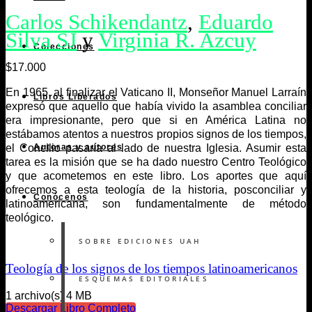
Carlos Schikendantz
,
Eduardo
Silva SJ
y
Virginia R. Azcuy
Colecciones
$
17.000
En 1965, al finalizar el Vaticano II, Monseñor Manuel Larraín
Libros Liberados
expresó que aquello que había vivido la asamblea conciliar
era impresionante, pero que si en América Latina no
estábamos atentos a nuestros propios signos de los tiempos,
el Concilio pasaría al lado de nuestra Iglesia. Asumir esta
Autoras y autores
tarea es la misión que se ha dado nuestro Centro Teológico
y que acometemos en este libro. Los aportes que aquí
ofrecemos a esta teología de la historia, posconciliar y
Conócenos
latinoamericana, son fundamentalmente de método
teológico.
SOBRE EDICIONES UAH
Teología de los signos de los tiempos latinoamericanos
ESQUEMAS EDITORIALES
1 archivo(s)
4 MB
Descargar Libro Completo