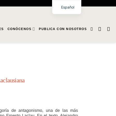
Español
ES
CONÓCENOS
PUBLICA CON NOSOTROS
laclausiana
tegoría de antagonismo, una de las más
ino Ernesto Laclau. En el texto, Alejandro