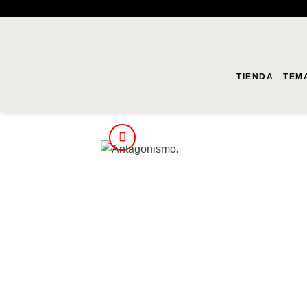
Saltar
'
al
contenido
TIENDA
TEM