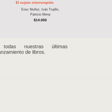
El sujeto interrumpido
Fenomenología por
Enoc Muñoz, Iván Trujillo,
Patricio Me
Patricio Mena
$
17.000
$
14.000
 todas nuestras últimas
anzamiento de libros.