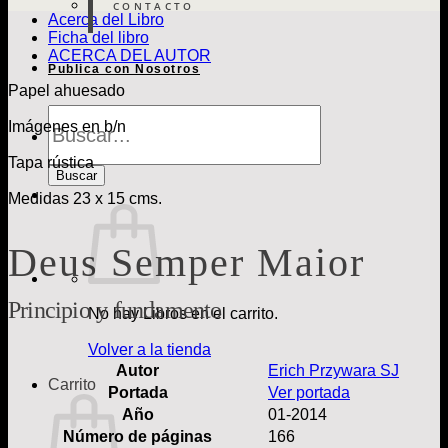
CONTACTO
Acerca del Libro
Ficha del libro
ACERCA DEL AUTOR
Publica con Nosotros
Papel ahuesado
Búsqueda
Imágenes en b/n
de
Libros
Tapa rústica
Buscar
Medidas 23 x 15 cms.
Deus Semper Maior
Principio y fundamento
No hay Libros en el carrito.
Volver a la tienda
Autor
Erich Przywara SJ
Carrito
Portada
Ver portada
Año
01-2014
Número de páginas
166