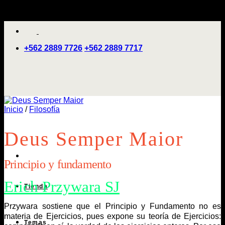
Saltar
'
al
contenido
+562 2889 7726
+562 2889 7717
Inicio
/
Filosofía
Deus Semper Maior
Principio y fundamento
Erich Przywara SJ
Tienda
Przywara sostiene que el Principio y Fundamento no es
materia de Ejercicios, pues expone su teoría de Ejercicios:
Temas