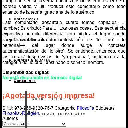
comprende en sí, la verdad de los ejercicios enteros. Por eso
parece válido y útil traducir este comentario como todo
enterizo de la teoría ignaciana de lo auténtico.
Colecciones
Este comentario desarrolla cuatro temas capitales: El
hombre; Es criado; Para…; Las otras cosas. Esta secuencia
expositiva permite diferenciar con nitidez el lugar donde
surge concreta la automanifestación de ‘lo Uno’ —lo
Libros Liberados
personal—, del lugar donde surge la concreta
automanifestación de ‘lo otro’. Se entiende, entonces, que
las ‘cosas’ desprovistas de ‘yo personal’, pertenecen a la
Autoras y autores
categoría de ‘lo otro’, destinado a servir al hombre.
Disponibilidad digital:
No está disponible en formato digital
Conócenos
¡Agotada versión impresa!
SOBRE EDICIONES UAH
SKU:
978-956-9320-76-7
Categoría:
Filosofía
Etiquetas:
Filosofía
,
Religión
ESQUEMAS EDITORIALES
Autores