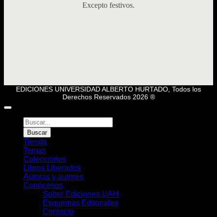
Excepto festivos.
EDICIONES UNIVERSIDAD ALBERTO HURTADO, Todos los
Derechos Reservados 2026 ®
Búsqueda
de
Buscar
Libros
Tienda
Temas
Colecciones
Libros Liberados
Autoras y autores
Conócenos
Sobre Ediciones UAH
Esquemas Editoriales
Contacto