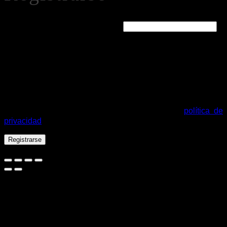
Obligatorio
Dirección de correo electrónico
*
Se enviará un enlace a tu dirección de correo electrónico
para establecer una nueva contraseña.
Tus datos personales se utilizarán para procesar tu pedido,
mejorar tu experiencia en esta web, gestionar el acceso a tu
cuenta y otros propósitos descritos en nuestra
política de
privacidad
.
Registrarse
Español