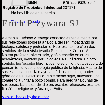
ISBN
978-956-9320-76-7
Registro de Propiedad Intelectual
237171
No hay Libros en el carrito.
Erich Przywara SJ
Volver a la tienda
Alemania. Filósofo y teólogo conocido especialmente por
sus reflexiones sobre la analogía del ser, impactando la
teología católica y protestante. Fue ‘escritor libre’ en dos
sentidos, de la revista jesuita Stimmen der Zeit en Munich.
No era profesor universitario, y sólo enseñó en aulas
académicas, invitado por un colega a su cátedra. En otro
sentido, fue ‘escritor libre’, pues no se afilió a otra escuela de
pensamiento, que la teología pública de la Iglesia. Aparte de
sus escritos líricos, la mayoría inéditos, los tres grandes
géneros de sus escritos durante medio siglo, muestran una
coherencia unitaria poco común. Para reeditar algunas de
sus obras, Balthasar dividió en: escritos religiosos, escritos
filosófico-religiosos y Analogia Entis.
View all books by the author