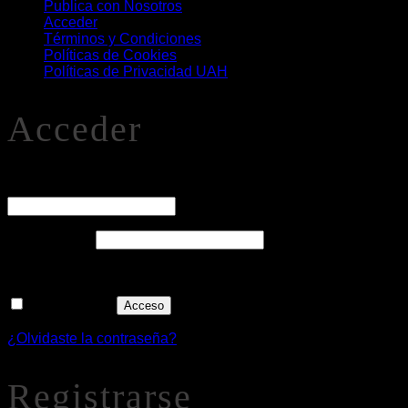
Publica con Nosotros
Acceder
Términos y Condiciones
Políticas de Cookies
Políticas de Privacidad UAH
Acceder
O
Nombre de usuario o correo electrónico
*
Obligatorio
Contraseña
*
Recuérdame
Acceso
¿Olvidaste la contraseña?
Registrarse