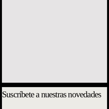
¡Agotada versión impresa!
Filosofía
La fenomenología y sus herejías
José Santos Herceg, María José López
Suscríbete a nuestras novedades