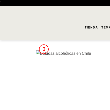
Saltar
'
al
contenido
TIENDA
TEM