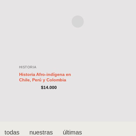
HISTORIA
HISTORIA
Historia Afro-indígena en
El Servicio Nacion
Chile, Perú y Colombia
Salud. Chile, 1952
$
14.000
Maricela Gonz
$
28.000
 todas nuestras últimas