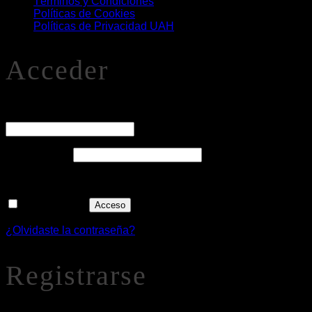
Términos y Condiciones
Políticas de Cookies
Políticas de Privacidad UAH
Acceder
O
Nombre de usuario o correo electrónico
*
Obligatorio
Contraseña
*
Recuérdame
Acceso
¿Olvidaste la contraseña?
Registrarse