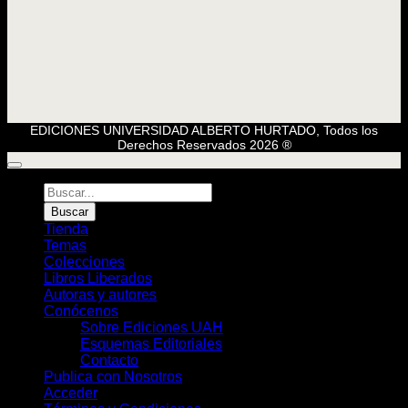
EDICIONES UNIVERSIDAD ALBERTO HURTADO, Todos los
Derechos Reservados 2026 ®
Búsqueda
de
Buscar
Libros
Tienda
Temas
Colecciones
Libros Liberados
Autoras y autores
Conócenos
Sobre Ediciones UAH
Esquemas Editoriales
Contacto
Publica con Nosotros
Acceder