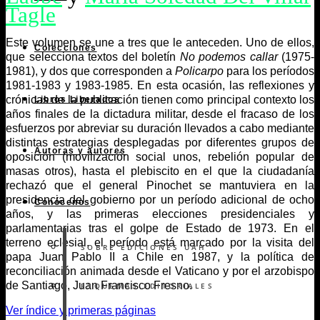
Tagle
Este volumen se une a tres que le anteceden. Uno de ellos,
Colecciones
que selecciona textos del boletín
No podemos callar
(1975-
1981), y dos que corresponden a
Policarpo
para los períodos
1981-1983 y 1983-1985. En esta ocasión, las reflexiones y
crónicas de la publicación tienen como principal contexto los
Libros Liberados
años finales de la dictadura militar, desde el fracaso de los
esfuerzos por abreviar su duración llevados a cabo mediante
distintas estrategias desplegadas por diferentes grupos de
Autoras y autores
oposición (movilización social unos, rebelión popular de
masas otros), hasta el plebiscito en el que la ciudadanía
rechazó que el general Pinochet se mantuviera en la
presidencia del gobierno por un período adicional de ocho
Conócenos
años, y las primeras elecciones presidenciales y
parlamentarias tras el golpe de Estado de 1973. En el
terreno eclesial, el período está marcado por la visita del
SOBRE EDICIONES UAH
papa Juan Pablo II a Chile en 1987, y la política de
reconciliación animada desde el Vaticano y por el arzobispo
de Santiago, Juan Francisco Fresno.
ESQUEMAS EDITORIALES
Ver índice y primeras páginas