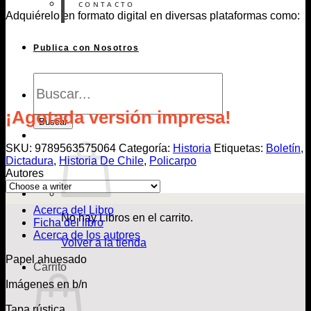
CONTACTO
Adquiérelo en formato digital en diversas plataformas como:
Publica con Nosotros
Búsqueda
de
Libros
¡Agotada versión impresa!
Buscar
SKU:
9789563575064
Categoría:
Historia
Etiquetas:
Boletín
,
Dictadura
,
Historia De Chile
,
Policarpo
Autores
Acerca del Libro
No hay Libros en el carrito.
Ficha del libro
Acerca de los autores
Volver a la tienda
Papel ahuesado
Carrito
Imágenes en b/n
Tapa rústica