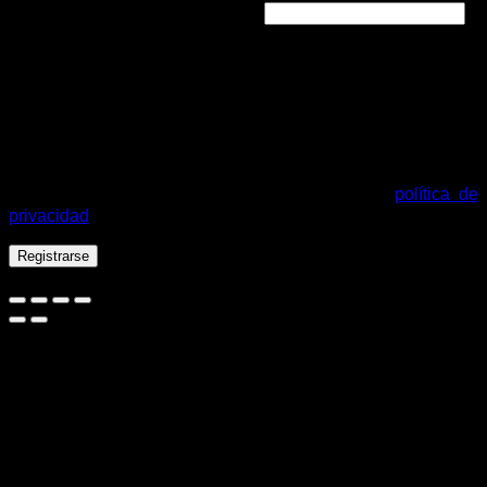
Obligatorio
Dirección de correo electrónico
*
Se enviará un enlace a tu dirección de correo electrónico
para establecer una nueva contraseña.
Tus datos personales se utilizarán para procesar tu pedido,
mejorar tu experiencia en esta web, gestionar el acceso a tu
cuenta y otros propósitos descritos en nuestra
política de
privacidad
.
Registrarse
Español