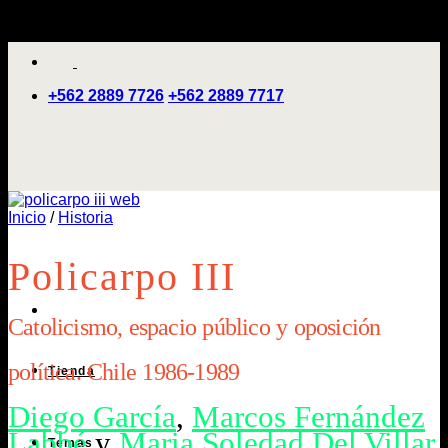
Saltar
'
al
contenido
+562 2889 7726
+562 2889 7717
Inicio
/
Historia
Policarpo III
Catolicismo, espacio público y oposición
política. Chile 1986-1989
Tienda
Diego García
,
Marcos Fernández
Labbé
y
Maria Soledad Del Villar
Temas