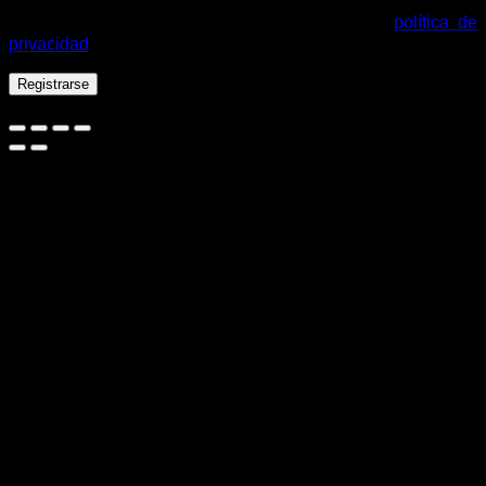
mejorar tu experiencia en esta web, gestionar el acceso a tu
cuenta y otros propósitos descritos en nuestra
política de
privacidad
.
Registrarse
Español