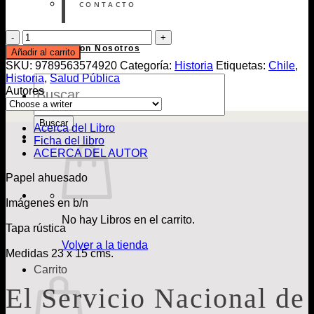
CONTACTO
El
Servicio
Publica con Nosotros
Añadir al carrito
Nacional
SKU:
9789563574920
Categoría:
Historia
Etiquetas:
Chile
,
de
Historia
,
Salud Pública
Búsqueda
Salud.
Autores
de
Chile,
Libros
1952
-
Buscar
Acerca del Libro
1973
Ficha del libro
cantidad
ACERCA DEL AUTOR
Papel ahuesado
Imágenes en b/n
No hay Libros en el carrito.
Tapa rústica
Volver a la tienda
Medidas 23 x 15 cms.
Carrito
El Servicio Nacional de