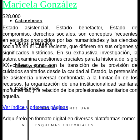
Maricela González
$
28.000
Colecciones
Estado asistencial, Estado benefactor, Estado de
compromiso, derechos sociales, son conceptos frecuentes
en estudios pro­ducidos por las humanidades y las ciencias
Libros Liberados
sociales en el Chile reciente, que difieren en sus orígenes y
significados históricos. En su exhaustiva investigación, la
autora examina cuestiones cruciales para la historia del siglo
XX chileno, como son la tran­sición de la provisión de
Autoras y autores
cuidados sanitarios desde la caridad al Estado, la pretensión
de asistencia universal confrontada a la limitación de los
recursos, la organización de una instituciona­lidad sanitaria
Conócenos
monumental, y la relación de los profesionales sanitarios con
aquella.
Ver índice y primeras páginas
SOBRE EDICIONES UAH
Adquiérelo en formato digital en diversas plataformas como:
ESQUEMAS EDITORIALES