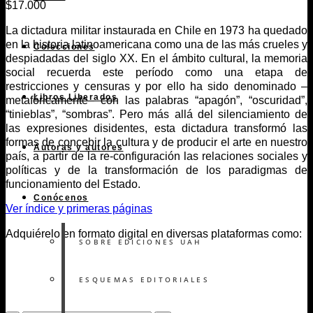
$
17.000
La dictadura militar instaurada en Chile en 1973 ha quedado
en la historia latinoamericana como una de las más crueles y
Colecciones
despiadadas del siglo XX. En el ámbito cultural, la memoria
social recuerda este período como una etapa de
restricciones y censuras y por ello ha sido denominado –
Libros Liberados
metafóricamente– con las palabras “apagón”, “oscuridad”,
“tinieblas”, “sombras”. Pero más allá del silenciamiento de
las expresiones disidentes, esta dictadura transformó las
formas de concebir la cultura y de producir el arte en nuestro
Autoras y autores
país, a partir de la re-configuración las relaciones sociales y
políticas y de la transformación de los paradigmas de
funcionamiento del Estado.
Conócenos
Ver índice y primeras páginas
Adquiérelo en formato digital en diversas plataformas como:
SOBRE EDICIONES UAH
ESQUEMAS EDITORIALES