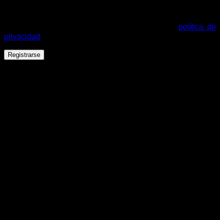
Tus datos personales se utilizarán para procesar tu pedido,
mejorar tu experiencia en esta web, gestionar el acceso a tu
cuenta y otros propósitos descritos en nuestra
política de
privacidad
.
Registrarse
Español