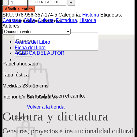
Cultura
CONTACTO
y
Añadir al carrito
dictadura
SKU:
978-956-357-174-5
Categoría:
Historia
Etiquetas:
cantidad
Censura
,
Chile
,
Cultura
,
Dictadura
,
Historia
Publica con Nosotros
Autores
Búsqueda
de
Acerca del Libro
Libros
Ficha del libro
ACERCA DEL AUTOR
Buscar
Papel ahuesado
Tapa rústica
Medidas 23 x 15 cms.
No hay Libros en el carrito.
Interior b/n Sin fotografías
Volver a la tienda
Cultura y dictadura
Carrito
Censuras, proyectos e institucionalidad cultural