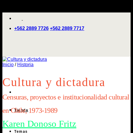
Saltar
'
al
contenido
+562 2889 7726
+562 2889 7717
Inicio
/
Historia
Cultura y dictadura
Censuras, proyectos e institucionalidad cultural
en Chile, 1973-1989
Tienda
Karen Donoso Fritz
Temas