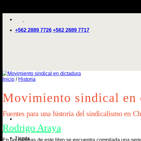
Saltar
'
al
contenido
+562 2889 7726
+562 2889 7717
Inicio
/
Historia
Movimiento sindical en 
Fuentes para una historia del sindicalismo en C
Rodrigo Araya
Tienda
En las páginas de este libro se encuentra compilada una serie