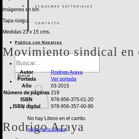
ESQUEMAS EDITORIALES
Imágenes en b/n
Tapa rústica
CONTACTO
Medidas 23 x 15 cms.
Publica con Nosotros
Movimiento sindical en
Búsqueda
de
Libros
Autor
Rodrigo Araya
Buscar
Portada
Ver portada
Año
03-2015
Número de páginas
219
ISBN
978-956-375-01-20
ISBN digital
978-956-357-00-90
No hay Libros en el carrito.
Rodrigo Araya
Volver a la tienda