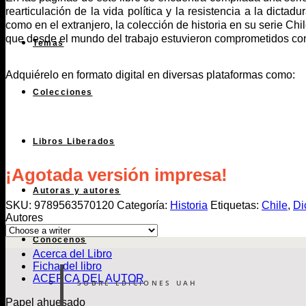
rearticulación de la vida política y la resistencia a la dict
como en el extranjero, la colección de historia en su serie Chi
que desde el mundo del trabajo estuvieron comprometidos con l
Temas
Adquiérelo en formato digital en diversas plataformas como:
Colecciones
Libros Liberados
¡Agotada versión impresa!
Autoras y autores
SKU:
9789563570120
Categoría:
Historia
Etiquetas:
Chile
,
Di
Autores
Conócenos
Acerca del Libro
Ficha del libro
ACERCA DEL AUTOR
SOBRE EDICIONES UAH
Papel ahuesado