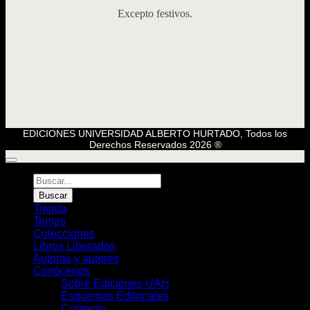
Excepto festivos.
EDICIONES UNIVERSIDAD ALBERTO HURTADO, Todos los
Derechos Reservados 2026 ®
Búsqueda
de
Buscar
Libros
Tienda
Temas
Colecciones
Libros Liberados
Autoras y autores
Conócenos
Sobre Ediciones UAH
Esquemas Editoriales
Contacto