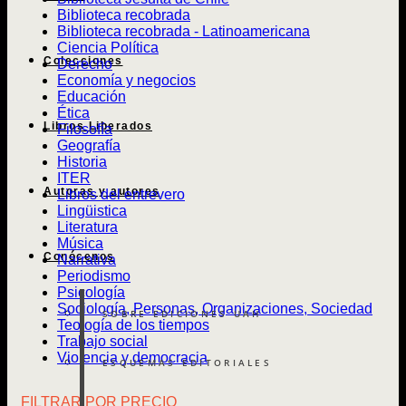
Biblioteca recobrada
Biblioteca recobrada - Latinoamericana
Ciencia Política
Colecciones
Derecho
Economía y negocios
Educación
Ética
Libros Liberados
Filosofía
Geografía
Historia
ITER
Autoras y autores
Libros del entrevero
Lingüistica
Literatura
Música
Conócenos
Narrativa
Periodismo
Psicología
Sociología, Personas, Organizaciones, Sociedad
SOBRE EDICIONES UAH
Teología de los tiempos
Trabajo social
Violencia y democracia
ESQUEMAS EDITORIALES
FILTRAR POR PRECIO