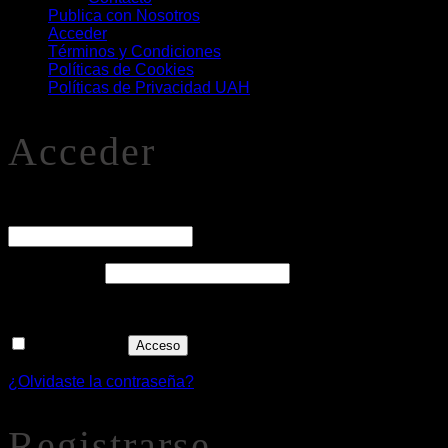
Publica con Nosotros
Acceder
Términos y Condiciones
Políticas de Cookies
Políticas de Privacidad UAH
Acceder
O
Nombre de usuario o correo electrónico
*
Obligatorio
Contraseña
*
Recuérdame
Acceso
¿Olvidaste la contraseña?
Registrarse