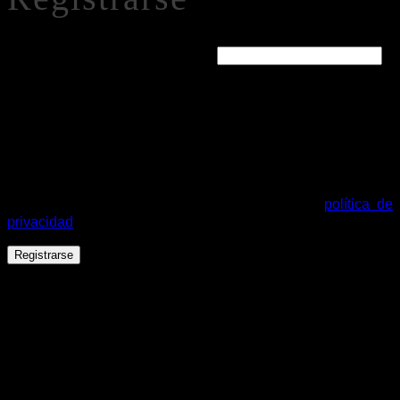
Obligatorio
Dirección de correo electrónico
*
Se enviará un enlace a tu dirección de correo electrónico
para establecer una nueva contraseña.
Tus datos personales se utilizarán para procesar tu pedido,
mejorar tu experiencia en esta web, gestionar el acceso a tu
cuenta y otros propósitos descritos en nuestra
política de
privacidad
.
Registrarse
Español