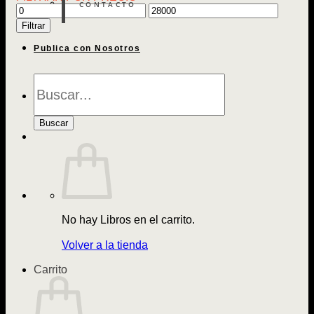
CONTACTO
Precio
Precio
mínimo
máximo
Filtrar
Publica con Nosotros
Búsqueda
de
Libros
Buscar
No hay Libros en el carrito.
Volver a la tienda
Carrito