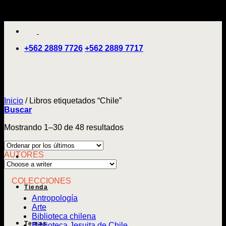
Saltar
'
al
contenido
+562 2889 7726
+562 2889 7717
Inicio
/
Libros etiquetados “Chile”
Buscar
Ordenado
Mostrando 1–30 de 48 resultados
por
los
AUTORES
últimos
COLECCIONES
Tienda
Antropología
Arte
Biblioteca chilena
Temas
Biblioteca Jesuita de Chile