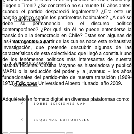
Eugenio Tironi? ¿Se concretó o no su muerte 16 años antes,
cuando el partido despareció legalmente? ¿Era este un
partido político según los parámetros habituales? ¿A qué se
Colecciones
debe su permanencia en el discurso político
contemporáneo? ¿Por qué sin él no puede entenderse la
transición a la democracia en Chile? Estas son algunas de
las interrogantes a partir de las cuales nace esta exhaustiva
Libros Liberados
investigación, que pretende descubrir algunas de las
características de esta colectividad que llegó a constituir uno
de los fenómenos políticos más interesantes de nuestra
Autoras y autores
historia reciente. Cristina Moyano es historiadora y publicó
MAPU o la seducción del poder y la juventud – los años
fundacionales del partido-mito de nuestra transición (1969-
1973) Ediciones Universidad Alberto Hurtado, año 2009.
Conócenos
Adquiérelo en formato digital en diversas plataformas como:
SOBRE EDICIONES UAH
ESQUEMAS EDITORIALES