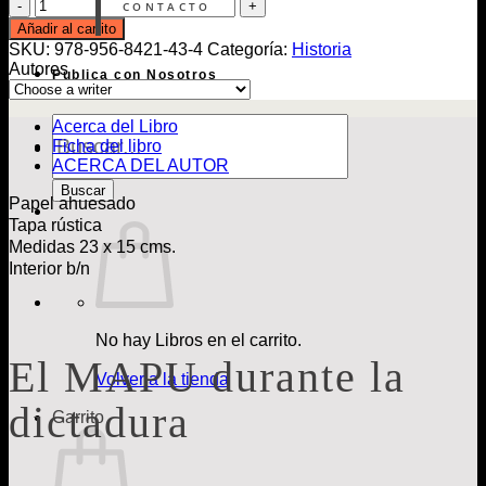
El
CONTACTO
MAPU
Añadir al carrito
durante
SKU:
978-956-8421-43-4
Categoría:
Historia
la
Autores
Publica con Nosotros
dictadura
cantidad
Búsqueda
Acerca del Libro
de
Ficha del libro
Libros
ACERCA DEL AUTOR
Buscar
Papel ahuesado
Tapa rústica
Medidas 23 x 15 cms.
Interior b/n
No hay Libros en el carrito.
El MAPU durante la
Volver a la tienda
dictadura
Carrito