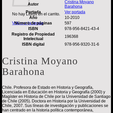
Cristina Moyano
Autor
Barahona
Portada
Ver portada
No hay Libros en el carrito.
Año
10-2010
Número de páginas
597
Volver a la tienda
ISBN
978-956-8421-43-4
Registro de Propiedad
196368
Intelectual
ISBN digital
978-956-9320-31-6
Cristina Moyano
Barahona
Chile. Profesora de Estado en Historia y Geografía,
Licenciada en Educación en Historia y Geografía (2000) y
Magíster en Historia de Chile por la Universidad de Santiago
de Chile (2005). Doctora en Historia por la Universidad de
Chile, 2007. Sus líneas de investigación y publicaciones se
han centrado en la historia política contemporánea,