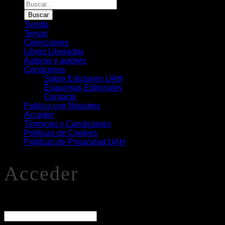
Búsqueda
de
Buscar
Libros
Tienda
Temas
Colecciones
Libros Liberados
Autoras y autores
Conócenos
Sobre Ediciones UAH
Esquemas Editoriales
Contacto
Publica con Nosotros
Acceder
Términos y Condiciones
Políticas de Cookies
Políticas de Privacidad UAH
Acceder
O
Nombre de usuario o correo electrónico
*