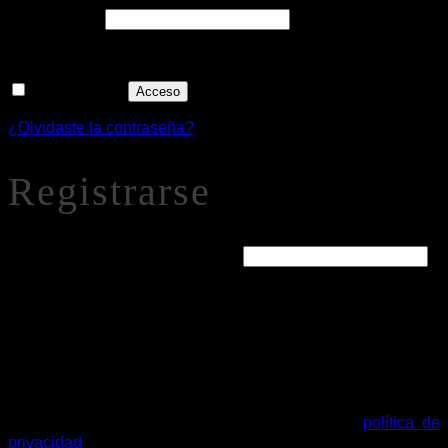
Obligatorio
Contraseña
*
Recuérdame
Acceso
¿Olvidaste la contraseña?
Registrarse
Obligatorio
Dirección de correo electrónico
*
Se enviará un enlace a tu dirección de correo electrónico
para establecer una nueva contraseña.
Tus datos personales se utilizarán para procesar tu pedido,
mejorar tu experiencia en esta web, gestionar el acceso a tu
cuenta y otros propósitos descritos en nuestra
política de
privacidad
.