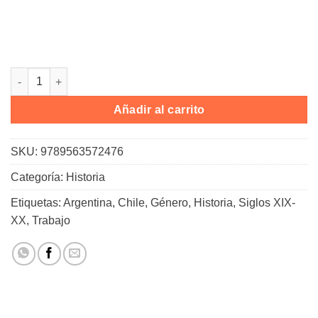
Camino al ejercicio profesional cantidad
Alternative:
Añadir al carrito
SKU:
9789563572476
Categoría:
Historia
Etiquetas:
Argentina
,
Chile
,
Género
,
Historia
,
Siglos XIX-
XX
,
Trabajo