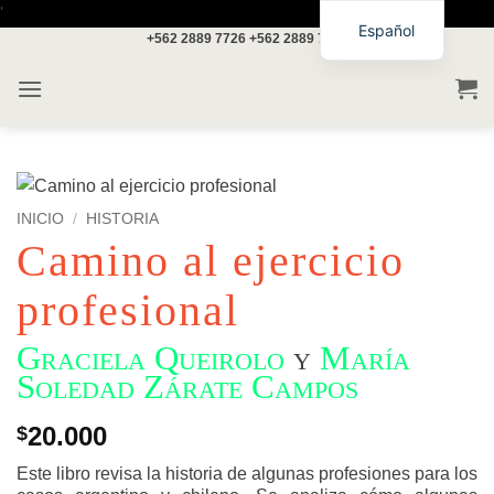
Saltar
'
Español
+562 2889 7726
+562 2889 7717
al
contenido
INICIO
/
HISTORIA
Camino al ejercicio
profesional
Graciela Queirolo
y
María
Soledad Zárate Campos
20.000
$
Este libro revisa la historia de algunas profesiones para los