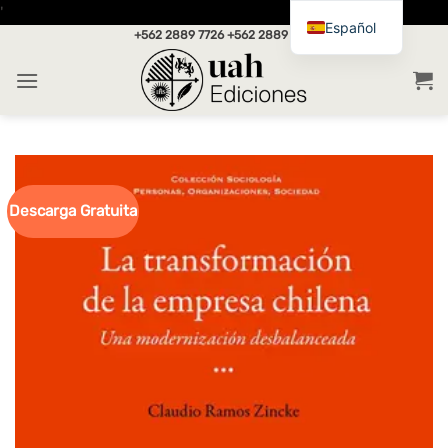
Saltar
'
Español
al
+562 2889 7726
+562 2889 7717
contenido
Descarga Gratuita