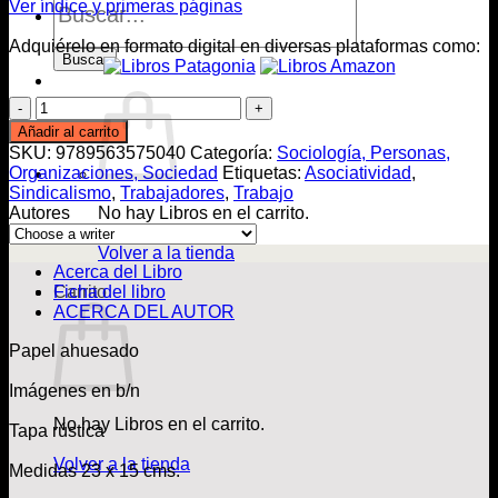
Ver índice y primeras páginas
de
Libros
Adquiérelo en formato digital en diversas plataformas como:
Buscar
Poder
de
Añadir al carrito
clase
SKU:
9789563575040
Categoría:
Sociología, Personas,
y
Organizaciones, Sociedad
Etiquetas:
Asociatividad
,
política
Sindicalismo
,
Trabajadores
,
Trabajo
laboral
Autores
No hay Libros en el carrito.
cantidad
Volver a la tienda
Acerca del Libro
Ficha del libro
Carrito
ACERCA DEL AUTOR
Papel ahuesado
Imágenes en b/n
No hay Libros en el carrito.
Tapa rústica
Volver a la tienda
Medidas 23 x 15 cms.