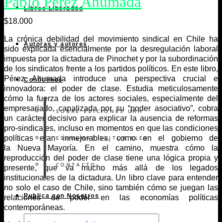
Pablo Pérez Ahumada
Libros Liberados
$
18.000
La crónica debilidad del movimiento sindical en Chile ha
Autoras y autores
sido explicada esencialmente por la desregulación laboral
impuesta por la dictadura de Pinochet y por la subordinación
de los sindicatos frente a los partidos políticos. En este libro,
Pérez Ahumada introduce una perspectiva crucial e
Conócenos
innovadora: el poder de clase. Estudia meticulosamente
cómo la fuerza de los actores sociales, especialmente del
empresariado, canalizada por su “poder asociativo”, cobra
SOBRE EDICIONES UAH
un carácter decisivo para explicar la ausencia de reformas
pro-sindicales, incluso en momentos en que las condiciones
políticas eran inmejorables, como en el gobierno de
ESQUEMAS EDITORIALES
la Nueva Mayoría. En el camino, muestra cómo la
reproducción del poder de clase tiene una lógica propia y
CONTACTO
presente, que va mucho más allá de los legados
institucionales de la dictadura. Un libro clave para entender
no solo el caso de Chile, sino también cómo se juegan las
Publica con Nosotros
relaciones de poder en las economías políticas
contemporáneas.
Búsqueda