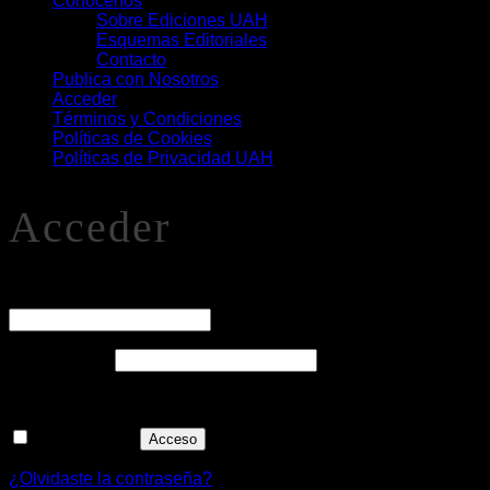
Conócenos
Sobre Ediciones UAH
Esquemas Editoriales
Contacto
Publica con Nosotros
Acceder
Términos y Condiciones
Políticas de Cookies
Políticas de Privacidad UAH
Acceder
O
Nombre de usuario o correo electrónico
*
Obligatorio
Contraseña
*
Recuérdame
Acceso
¿Olvidaste la contraseña?