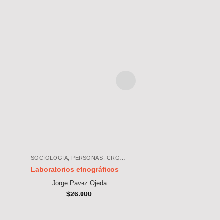
SOCIOLOGÍA, PERSONAS, ORGANIZACIONES, SOCIEDAD
Laboratorios etnográficos
Relatos sociológic
sociedad
Jorge Pavez Ojeda
Claudio Ramos 
$
26.000
$
28.000