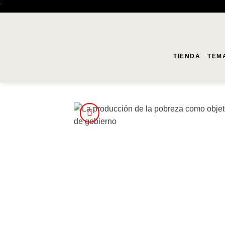
Saltar
'
al
contenido
TIENDA
TEM