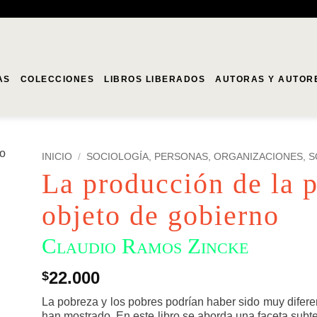
AS
COLECCIONES
LIBROS LIBERADOS
AUTORAS Y AUTOR
INICIO
/
SOCIOLOGÍA, PERSONAS, ORGANIZACIONES, 
La producción de la 
objeto de gobierno
Claudio Ramos Zincke
22.000
$
La pobreza y los pobres podrían haber sido muy difere
han mostrado. En este libro se aborda una faceta subter