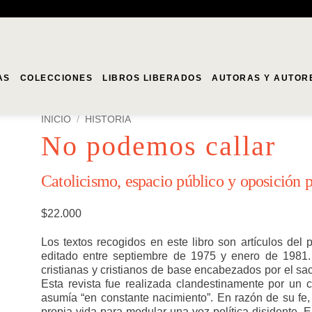
AS
COLECCIONES
LIBROS LIBERADOS
AUTORAS Y AUTOR
INICIO
/
HISTORIA
No podemos callar
Catolicismo, espacio público y oposición p
$
22.000
Los textos recogidos en este libro son artículos del 
editado entre septiembre de 1975 y enero de 1981. 
cristianas y cristianos de base encabezados por el sa
Esta revista fue realizada clandestinamente por un c
asumía “en constante nacimiento”. En razón de su fe, e
propia vida para modular una voz política disidente. E