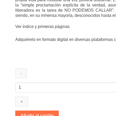
la “simple proclamación explícita de la verdad, asu
liberadora es la tarea de NO PODEMOS CALLAR”. Lo
siendo, en su inmensa mayoría, desconocidos hasta el 
Ver índice y primeras páginas
Adquiérelo en formato digital en diversas plataformas 
No
podemos
callar
cantidad
Añadir al carrito