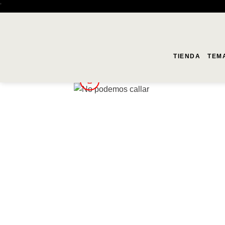
Saltar
'
al
contenido
TIENDA
TEM