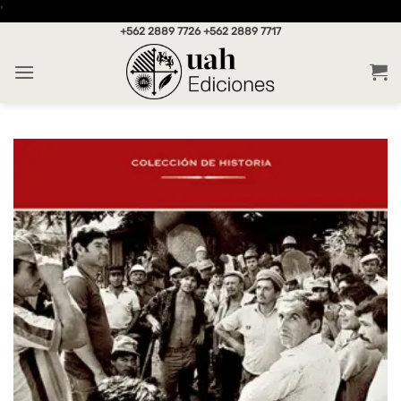
Saltar
'
al
+562 2889 7726
+562 2889 7717
contenido