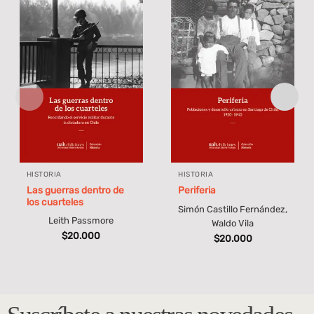
HISTORIA
HISTORIA
Las guerras dentro de
Periferia
los cuarteles
Simón Castillo Fernández,
Leith Passmore
Waldo Vila
$
20.000
$
20.000