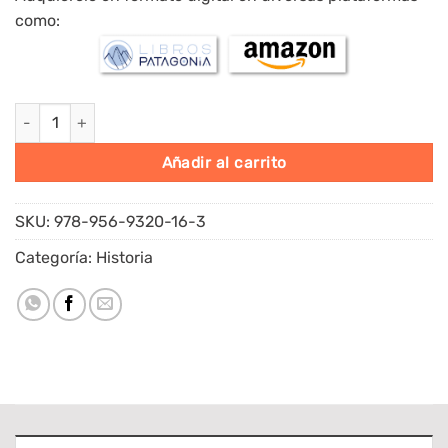
como:
Sociedad civil en dictadura cantidad
Alternative:
Añadir al carrito
SKU:
978-956-9320-16-3
Categoría:
Historia