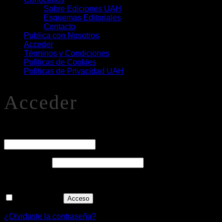
Sobre Ediciones UAH
Esquemas Editoriales
Contacto
Publica con Nosotros
Acceder
Términos y Condiciones
Políticas de Cookies
Políticas de Privacidad UAH
Acceder
O
Nombre de usuario o correo electrónico
*
Obligatorio
Contraseña
*
Recuérdame
Acceso
¿Olvidaste la contraseña?