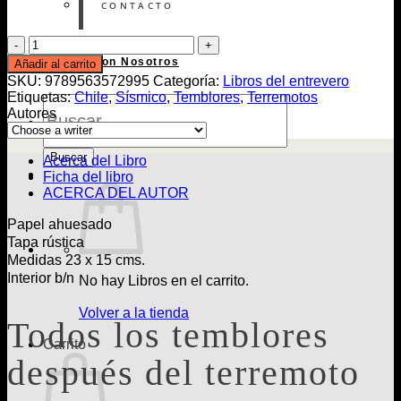
CONTACTO
Todos
los
Publica con Nosotros
Añadir al carrito
temblores
SKU:
9789563572995
Categoría:
Libros del entrevero
después
Etiquetas:
Chile
,
Sísmico
,
Temblores
,
Terremotos
Búsqueda
del
Autores
de
terremoto
Libros
cantidad
Buscar
Acerca del Libro
Ficha del libro
ACERCA DEL AUTOR
Papel ahuesado
Tapa rústica
Medidas 23 x 15 cms.
Interior b/n
No hay Libros en el carrito.
Volver a la tienda
Todos los temblores
Carrito
después del terremoto