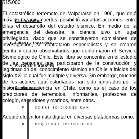
$
15.000
El catastrófico terremoto de Valparaíso en 1906, que dejó
más de tres mil muertos, posibilitó variadas acciones, entre
Colecciones
ellas el desarrollo del estudio sísmico. En medio de la
emergencia del desastre, la ciencia tuvo un lugar
privilegiado, dado que se constituyeron comisiones de
Libros Liberados
investigación, se contrataron especialistas y se crearon
treinta y cuatro observatorios que conformaron el Servicio
Sismológico de Chile. Este libro se concentra en el estudio
de las personas que participaron de la construcción y
Autoras y autores
legitimación del conocimiento sísmico en Chile a inicios del
siglo XX; la cual fue múltiple y diversa. Sin embargo, muchos
de los actores aquí estudiados han sido ignorados por la
historia de la ciencia en Chile, como es el caso de los
Conócenos
predictores de terremotos, informantes, profesores de
colegio, sacerdotes y marinos, entre otros.
SOBRE EDICIONES UAH
Adquiérelo en formato digital en diversas plataformas como:
ESQUEMAS EDITORIALES