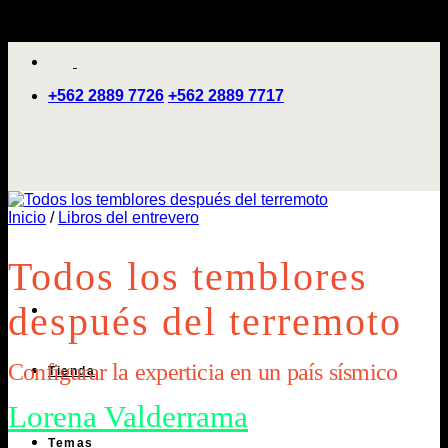
Saltar
'
al
contenido
+562 2889 7726
+562 2889 7717
Inicio
/
Libros del entrevero
Todos los temblores
después del terremoto
Configurar la experticia en un país sísmico
Tienda
Lorena Valderrama
Temas