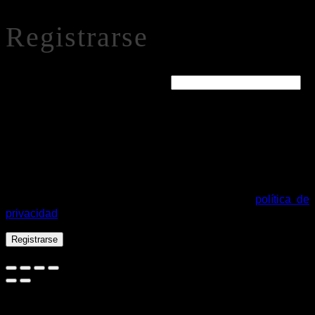
Registrarse
Obligatorio
Dirección de correo electrónico
*
Se enviará un enlace a tu dirección de correo electrónico
para establecer una nueva contraseña.
Tus datos personales se utilizarán para procesar tu pedido,
mejorar tu experiencia en esta web, gestionar el acceso a tu
cuenta y otros propósitos descritos en nuestra
política de
privacidad
.
Registrarse
Español