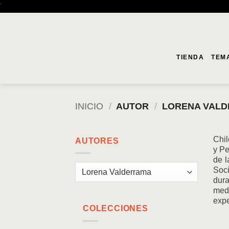
Saltar
'
al
contenido
TIENDA
TEM
INICIO
/
AUTOR
/
LORENA VAL
Chil
AUTORES
y Pe
de l
Soci
dura
medi
expe
COLECCIONES