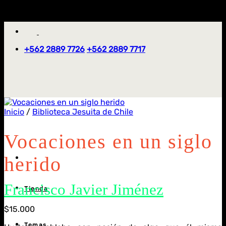
Saltar
'
al
contenido
+562 2889 7726
+562 2889 7717
Inicio
/
Biblioteca Jesuita de Chile
Vocaciones en un siglo
herido
Francisco Javier Jiménez
Tienda
$
15.000
Temas