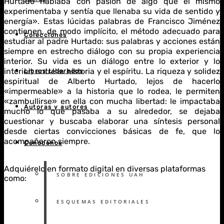
Hurtado hablaba con pasión de algo que él mismo
experimentaba y sentía que llenaba su vida de sentido y
energía». Estas lúcidas palabras de Francisco Jiménez
contienen, de modo implícito, el método adecuado para
Colecciones
estudiar al padre Hurtado: sus palabras y acciones están
siempre en estrecho diálogo con su propia experiencia
interior. Su vida es un diálogo entre lo exterior y lo
interior; entre la historia y el espíritu. La riqueza y solidez
Libros Liberados
espiritual de Alberto Hurtado, lejos de hacerlo
«impermeable» a la historia que lo rodea, le permiten
«zambullirse» en ella con mucha libertad: le impactaba
Autoras y autores
mucho lo que pasaba a su alrededor, se dejaba
cuestionar y buscaba elaborar una síntesis personal
desde ciertas convicciones básicas de fe, que lo
acompañaron siempre.
Conócenos
Adquiérelo en formato digital en diversas plataformas
SOBRE EDICIONES UAH
como:
ESQUEMAS EDITORIALES