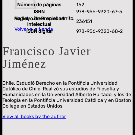
Número de páginas
162
ISBN
978-956-9320-67-5
No hay Libros en el carrito.
Registro de Propiedad
236151
Intelectual
Volver a la tienda
ISBN digital
978-956-9320-68-2
Francisco Javier
Jiménez
Chile. Esdudió
Derecho en la Pontificia Universidad
Católica de Chile. Realizó sus estudios de Filosofía y
Humanidades en la Universidad Alberto Hurtado, y los de
Teología en la Pontificia Universidad Católica y en Boston
College en Estados Unidos.
View all books by the author