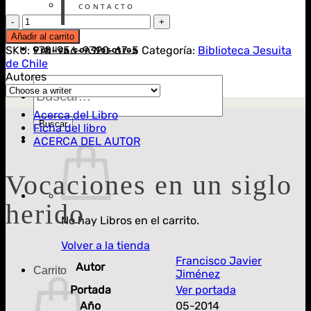
CONTACTO
Vocaciones
en
Añadir al carrito
un
SKU:
978-956-9320-67-5
Categoría:
Biblioteca Jesuita
Publica con Nosotros
siglo
de Chile
herido
Autores
Búsqueda
cantidad
de
Libros
Acerca del Libro
Buscar
Ficha del libro
ACERCA DEL AUTOR
Vocaciones en un siglo
herido
No hay Libros en el carrito.
Volver a la tienda
Francisco Javier
Autor
Carrito
Jiménez
Portada
Ver portada
Año
05-2014