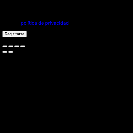
Tus datos personales se utilizarán para procesar tu
pedido, mejorar tu experiencia en esta web, gestionar el
acceso a tu cuenta y otros propósitos descritos en
nuestra
política de privacidad
.
Registrarse
Español