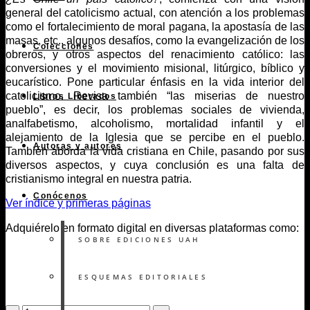
general del catolicismo actual, con atención a los problemas
como el fortalecimiento de moral pagana, la apostasía de las
masas, etc., algunos desafíos, como la evangelización de los
Colecciones
obreros, y otros aspectos del renacimiento católico: las
conversiones y el movimiento misional, litúrgico, bíblico y
eucarístico. Pone particular énfasis en la vida interior del
catolicismo. Revisa también “las miserias de nuestro
Libros Liberados
pueblo”, es decir, los problemas sociales de vivienda,
analfabetismo, alcoholismo, mortalidad infantil y el
alejamiento de la Iglesia que se percibe en el pueblo.
Autoras y autores
También aborda la vida cristiana en Chile, pasando por sus
diversos aspectos, y cuya conclusión es una falta de
cristianismo integral en nuestra patria.
Conócenos
Ver índice y primeras páginas
Adquiérelo en formato digital en diversas plataformas como:
SOBRE EDICIONES UAH
ESQUEMAS EDITORIALES