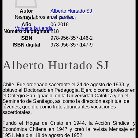
Autor
Alberto Hurtado SJ
No hay Libros en el carrito.
Portada
Ver portada
Año
06-2018
Volver a la tienda
Número de páginas
218
ISBN
978-956-357-146-2
ISBN digital
978-956-357-147-9
Alberto Hurtado SJ
Chile. Fue ordenado sacerdote el 24 de agosto de 1933, y
obtuvo el Doctorado en Pedagogía. Ejerció como profesor en
el Colegio San Ignacio, en la Universidad Católica y en el
Seminario de Santiago, así como la dirección espiritual de
jóvenes, que dio como fruto abundantes vocaciones
sacerdotales.
Fundó el Hogar de Cristo en 1944, la Acción Sindical y
Económica Chilena en 1947 y creó la revista Mensaje en
1951. Murió el 18 de agosto de 1952.