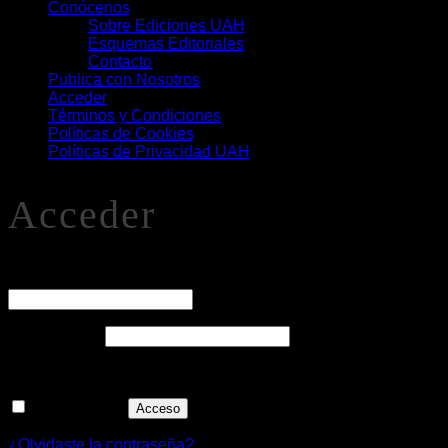
Conócenos
Sobre Ediciones UAH
Esquemas Editoriales
Contacto
Publica con Nosotros
Acceder
Términos y Condiciones
Políticas de Cookies
Políticas de Privacidad UAH
Acceder
O
Nombre de usuario o correo electrónico
*
Obligatorio
Contraseña
*
Recuérdame
Acceso
¿Olvidaste la contraseña?