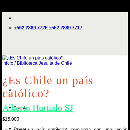
Saltar
'
al
contenido
+562 2889 7726
+562 2889 7717
Inicio
/
Biblioteca Jesuita de Chile
¿Es Chile un país
católico?
Alberto Hurtado SJ
Tienda
$
15.000
Temas
¿Es Chile un país católico?
, comienza con una visión