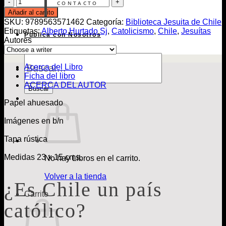
¿Es
CONTACTO
Chile
Añadir al carrito
un
SKU:
9789563571462
Categoría:
Biblioteca Jesuita de Chile
país
Etiquetas:
Alberto Hurtado Sj
,
Catolicismo
,
Chile
,
Jesuítas
Publica con Nosotros
católico?
Autores
cantidad
Búsqueda
de
Acerca del Libro
Libros
Ficha del libro
ACERCA DEL AUTOR
Buscar
Papel ahuesado
Imágenes en b/n
Tapa rústica
Medidas 23 x 15 cms.
No hay Libros en el carrito.
Volver a la tienda
¿Es Chile un país
Carrito
católico?