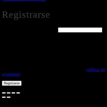
Registrarse
Obligatorio
Dirección de correo electrónico
*
Se enviará un enlace a tu dirección de correo electrónico
para establecer una nueva contraseña.
Tus datos personales se utilizarán para procesar tu pedido,
mejorar tu experiencia en esta web, gestionar el acceso a tu
cuenta y otros propósitos descritos en nuestra
política de
privacidad
.
Registrarse
Español