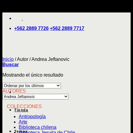
Saltar
'
al
contenido
+562 2889 7726
+562 2889 7717
Inicio
/
Autor
/
Andrea Jeftanovic
Buscar
Mostrando el único resultado
AUTORES
COLECCIONES
Tienda
Antropología
Arte
Biblioteca chilena
Temas
Biblioteca Jesuita de Chile