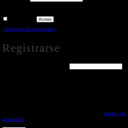
Recuérdame
Acceso
¿Olvidaste la contraseña?
Registrarse
Obligatorio
Dirección de correo electrónico
*
Se enviará un enlace a tu dirección de correo electrónico
para establecer una nueva contraseña.
Tus datos personales se utilizarán para procesar tu pedido,
mejorar tu experiencia en esta web, gestionar el acceso a tu
cuenta y otros propósitos descritos en nuestra
política de
privacidad
.