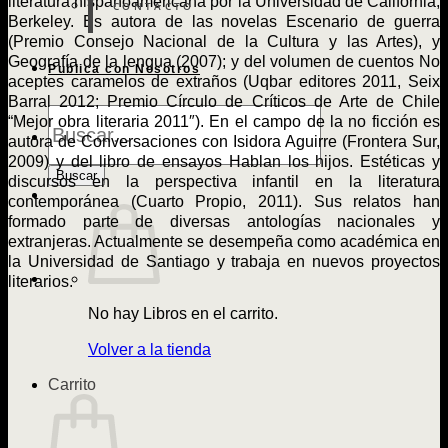
literatura hispanoamericana por la Universidad de California,
CONTACTO
Berkeley. Es autora de las novelas Escenario de guerra
(Premio Consejo Nacional de la Cultura y las Artes), y
Geografía de la lengua (2007); y del volumen de cuentos No
Publica con Nosotros
aceptes caramelos de extraños (Uqbar editores 2011, Seix
Barral 2012; Premio Círculo de Críticos de Arte de Chile
Búsqueda
“Mejor obra literaria 2011″). En el campo de la no ficción es
de
autora de Conversaciones con Isidora Aguirre (Frontera Sur,
Libros
2009) y del libro de ensayos Hablan los hijos. Estéticas y
Buscar
discursos en la perspectiva infantil en la literatura
contemporánea (Cuarto Propio, 2011). Sus relatos han
formado parte de diversas antologías nacionales y
extranjeras. Actualmente se desempeña como académica en
la Universidad de Santiago y trabaja en nuevos proyectos
literarios.
No hay Libros en el carrito.
Volver a la tienda
Carrito