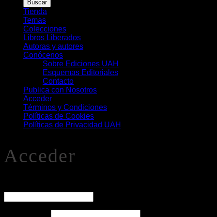
Buscar
Libros
Tienda
Temas
Colecciones
Libros Liberados
Autoras y autores
Conócenos
Sobre Ediciones UAH
Esquemas Editoriales
Contacto
Publica con Nosotros
Acceder
Términos y Condiciones
Políticas de Cookies
Políticas de Privacidad UAH
Acceder
O
Nombre de usuario o correo electrónico
*
Obligatorio
Contraseña
*