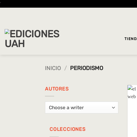
Saltar
'
al
contenido
TIEN
INICIO
/
PERIODISMO
AUTORES
COLECCIONES