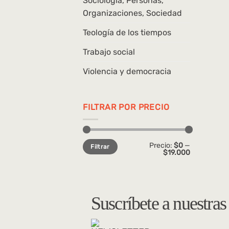
Sociología, Personas,
Organizaciones, Sociedad
Teología de los tiempos
Trabajo social
Violencia y democracia
FILTRAR POR PRECIO
Precio
Precio
Precio:
$0
—
Filtrar
mínimo
máximo
$19.000
Suscríbete a nuestra