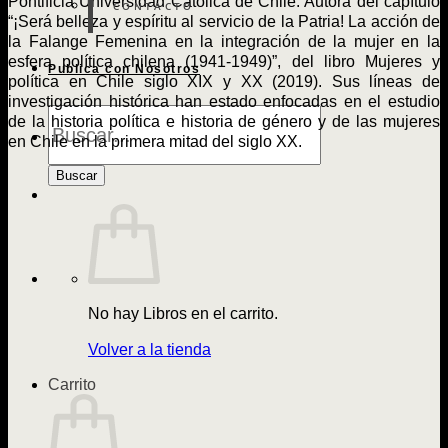
Pontificia Universidad Católica de Chile. Autora del capítulo
CONTACTO
“¡Será belleza y espíritu al servicio de la Patria! La acción de
la Falange Femenina en la integración de la mujer en la
esfera política chilena (1941-1949)”, del libro Mujeres y
Publica con Nosotros
política en Chile siglo XIX y XX (2019). Sus líneas de
investigación histórica han estado enfocadas en el estudio
Búsqueda
de la historia política e historia de género y de las mujeres
de
en Chile en la primera mitad del siglo XX.
Libros
Buscar
No hay Libros en el carrito.
Volver a la tienda
Carrito