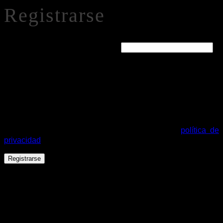
Registrarse
Obligatorio
Dirección de correo electrónico
*
Se enviará un enlace a tu dirección de correo electrónico
para establecer una nueva contraseña.
Tus datos personales se utilizarán para procesar tu pedido,
mejorar tu experiencia en esta web, gestionar el acceso a tu
cuenta y otros propósitos descritos en nuestra
política de
privacidad
.
Registrarse
Español