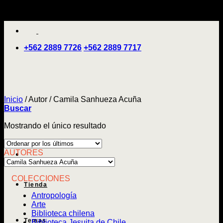
Saltar
'
al
contenido
+562 2889 7726
+562 2889 7717
Inicio
/
Autor
/
Camila Sanhueza Acuña
Buscar
Mostrando el único resultado
AUTORES
COLECCIONES
Tienda
Antropología
Arte
Biblioteca chilena
Temas
Biblioteca Jesuita de Chile