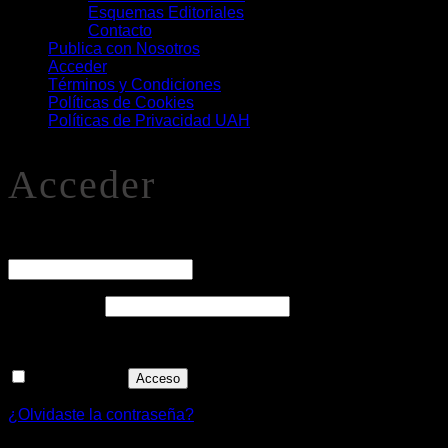
Esquemas Editoriales
Contacto
Publica con Nosotros
Acceder
Términos y Condiciones
Políticas de Cookies
Políticas de Privacidad UAH
Acceder
O
Nombre de usuario o correo electrónico
*
Obligatorio
Contraseña
*
Recuérdame
Acceso
¿Olvidaste la contraseña?