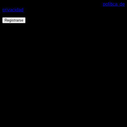
cuenta y otros propósitos descritos en nuestra
política de
privacidad
.
Registrarse
Español