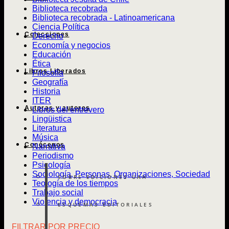
Biblioteca recobrada
Biblioteca recobrada - Latinoamericana
Ciencia Política
Colecciones
Derecho
Economía y negocios
Educación
Ética
Libros Liberados
Filosofía
Geografía
Historia
ITER
Autoras y autores
Libros del entrevero
Lingüistica
Literatura
Música
Conócenos
Narrativa
Periodismo
Psicología
Sociología, Personas, Organizaciones, Sociedad
SOBRE EDICIONES UAH
Teología de los tiempos
Trabajo social
Violencia y democracia
ESQUEMAS EDITORIALES
FILTRAR POR PRECIO