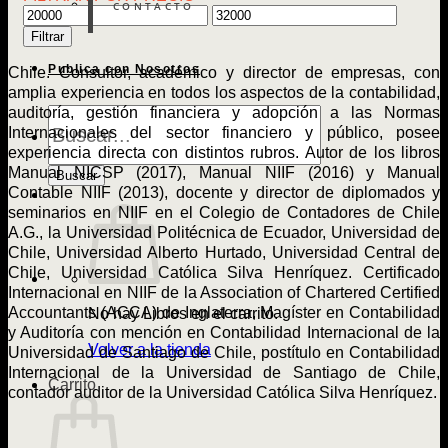
CONTACTO
Precio
Precio
mínimo
máximo
Filtrar
Publica con Nosotros
Chile. Consultor, académico y director de empresas, con
amplia experiencia en todos los aspectos de la contabilidad,
auditoría, gestión financiera y adopción a las Normas
Búsqueda
de
Internacionales del sector financiero y público, posee
Libros
experiencia directa con distintos rubros. Autor de los libros
Manual NICSP (2017), Manual NIIF (2016) y Manual
Buscar
Contable NIIF (2013), docente y director de diplomados y
seminarios en NIIF en el Colegio de Contadores de Chile
A.G., la Universidad Politécnica de Ecuador, Universidad de
Chile, Universidad Alberto Hurtado, Universidad Central de
Chile, Universidad Católica Silva Henríquez. Certificado
Internacional en NIIF de la Association of Chartered Certified
Accountants (ACCA) de Inglaterra, Magíster en Contabilidad
No hay Libros en el carrito.
y Auditoría con mención en Contabilidad Internacional de la
Volver a la tienda
Universidad de Santiago de Chile, postítulo en Contabilidad
Internacional de la Universidad de Santiago de Chile,
Carrito
contador auditor de la Universidad Católica Silva Henríquez.