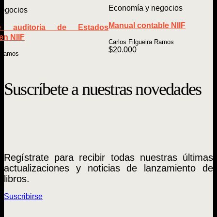
Economía y negocios
negocios
Manual contable NIIF
 auditoría de Estados
en NIIF
Carlos Filgueira Ramos
$
20.000
a Ramos
Suscríbete a nuestras novedades
Regístrate para recibir todas nuestras últimas
actualizaciones y noticias de lanzamiento de
libros.
Suscribirse