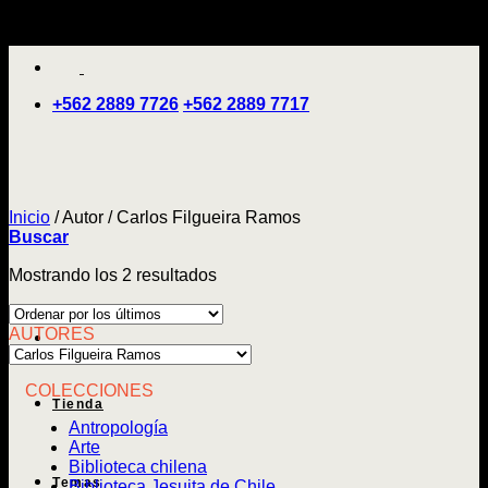
Saltar
'
al
contenido
+562 2889 7726
+562 2889 7717
Inicio
/
Autor
/
Carlos Filgueira Ramos
Buscar
Ordenado
Mostrando los 2 resultados
por
los
AUTORES
últimos
COLECCIONES
Tienda
Antropología
Arte
Biblioteca chilena
Temas
Biblioteca Jesuita de Chile