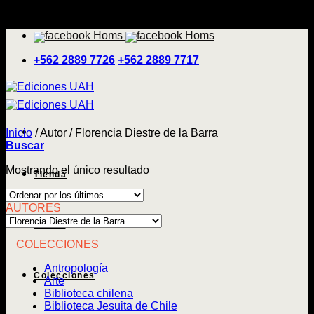
Saltar
'
al
contenido
+562 2889 7726
+562 2889 7717
Inicio
/
Autor
/
Florencia Diestre de la Barra
Buscar
Mostrando el único resultado
Tienda
AUTORES
Temas
COLECCIONES
Antropología
Colecciones
Arte
Biblioteca chilena
Biblioteca Jesuita de Chile