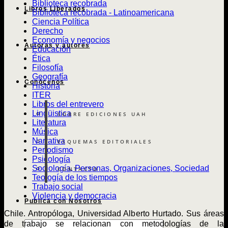
Biblioteca recobrada
Libros Liberados
Biblioteca recobrada - Latinoamericana
Ciencia Política
Derecho
Economía y negocios
Autoras y autores
Educación
Ética
Filosofía
Geografía
Conócenos
Historia
ITER
Libros del entrevero
Lingüistica
SOBRE EDICIONES UAH
Literatura
Música
Narrativa
ESQUEMAS EDITORIALES
Periodismo
Psicología
Sociología, Personas, Organizaciones, Sociedad
CONTACTO
Teología de los tiempos
Trabajo social
Violencia y democracia
Publica con Nosotros
Chile. Antropóloga, Universidad Alberto Hurtado. Sus áreas
Búsqueda
de trabajo se relacionan con metodologías de la