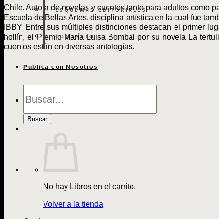
Chile. Autora de novelas y cuentos tanto para adultos como pa
ESQUEMAS EDITORIALES
Escuela de Bellas Artes, disciplina artística en la cual fue 
IBBY. Entre sus múltiples distinciones destacan el primer lu
hollín, el Premio María Luisa Bombal por su novela La tertu
CONTACTO
cuentos están en diversas antologías.
Publica con Nosotros
Búsqueda
de
Libros
Buscar
No hay Libros en el carrito.
Volver a la tienda