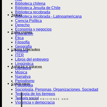
Biblioteca chilena
Biblioteca Jesuita de Chile
Biblioteca recobrada
Temas
Biblioteca recobrada - Latinoamericana
Ciencia Política
Derecho
Economía y negocios
Colecciones
Educación
Ética
Filosofía
Geografía
Libros Liberados
Historia
ITER
Libros del entrevero
Lingüistica
Autoras y autores
Literatura
Música
Narrativa
Periodismo
Conócenos
Psicología
Sociología, Personas, Organizaciones, Sociedad
Teología de los tiempos
Trabajo social
SOBRE EDICIONES UAH
Violencia y democracia