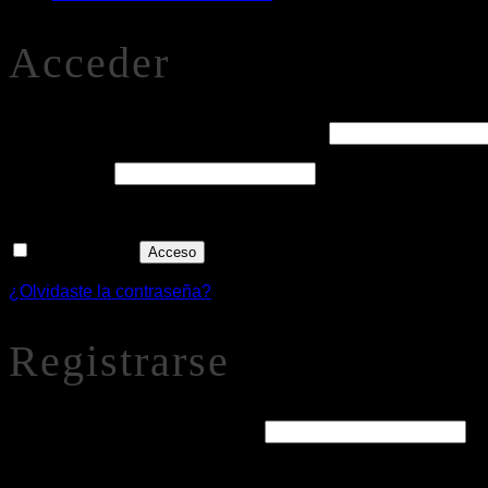
Acceder
Obligatorio
Nombre de usuario o correo electrónico
*
Obligatorio
Contraseña
*
Recuérdame
Acceso
¿Olvidaste la contraseña?
Registrarse
Obligatorio
Dirección de correo electrónico
*
Se enviará un enlace a tu dirección de correo electrónico par