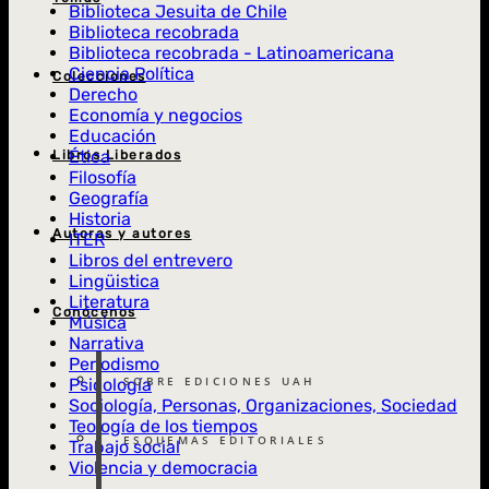
Biblioteca Jesuita de Chile
Biblioteca recobrada
Biblioteca recobrada - Latinoamericana
Ciencia Política
Colecciones
Derecho
Economía y negocios
Educación
Ética
Libros Liberados
Filosofía
Geografía
Historia
Autoras y autores
ITER
Libros del entrevero
Lingüistica
Literatura
Conócenos
Música
Narrativa
Periodismo
SOBRE EDICIONES UAH
Psicología
Sociología, Personas, Organizaciones, Sociedad
Teología de los tiempos
ESQUEMAS EDITORIALES
Trabajo social
Violencia y democracia