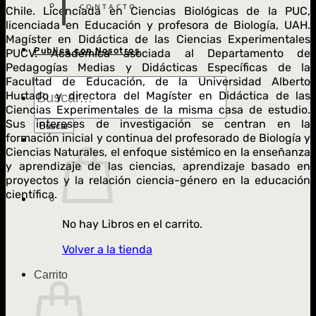
CONTACTO
Chile. Licenciada en Ciencias Biológicas de la PUC,
licenciada en Educación y profesora de Biología, UAH.
Magíster en Didáctica de las Ciencias Experimentales
Publica con Nosotros
PUCV. Académica asociada al Departamento de
Pedagogías Medias y Didácticas Específicas de la
Facultad de Educación, de la Universidad Alberto
Búsqueda
Hurtado y directora del Magíster en Didáctica de las
de
Libros
Ciencias Experimentales de la misma casa de estudio.
Sus intereses de investigación se centran en la
Buscar
formación inicial y continua del profesorado de Biología y
Ciencias Naturales, el enfoque sistémico en la enseñanza
y aprendizaje de las ciencias, aprendizaje basado en
proyectos y la relación ciencia-género en la educación
científica.
No hay Libros en el carrito.
Volver a la tienda
Carrito