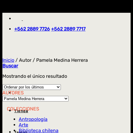
Saltar
'
al
contenido
+562 2889 7726
+562 2889 7717
Inicio
/
Autor
/
Pamela Medina Herrera
Buscar
Mostrando el único resultado
AUTORES
COLECCIONES
Tienda
Antropología
Arte
Biblioteca chilena
Temas