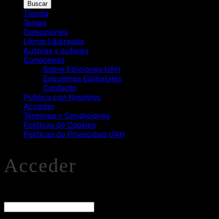
de
Buscar
Libros
Tienda
Temas
Colecciones
Libros Liberados
Autoras y autores
Conócenos
Sobre Ediciones UAH
Esquemas Editoriales
Contacto
Publica con Nosotros
Acceder
Términos y Condiciones
Políticas de Cookies
Políticas de Privacidad UAH
Acceder
O
Nombre de usuario o correo electrónico
*