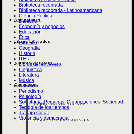
Biblioteca recobrada
Biblioteca recobrada - Latinoamericana
Ciencia Política
Colecciones
Derecho
Economía y negocios
Educación
Ética
Libros Liberados
Filosofía
Geografía
Historia
ITER
Autoras y autores
Libros del entrevero
Lingüistica
Literatura
Música
Conócenos
Narrativa
Periodismo
Psicología
Sociología, Personas, Organizaciones, Sociedad
SOBRE EDICIONES UAH
Teología de los tiempos
Trabajo social
Violencia y democracia
ESQUEMAS EDITORIALES