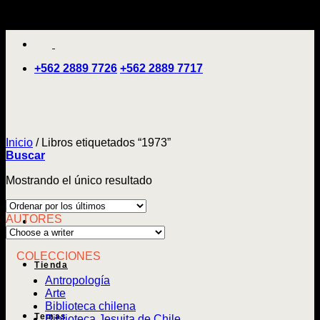
Saltar
'
al
contenido
+562 2889 7726
+562 2889 7717
Inicio
/
Libros etiquetados “1973”
Buscar
Mostrando el único resultado
AUTORES
COLECCIONES
Tienda
Antropología
Arte
Biblioteca chilena
Temas
Biblioteca Jesuita de Chile