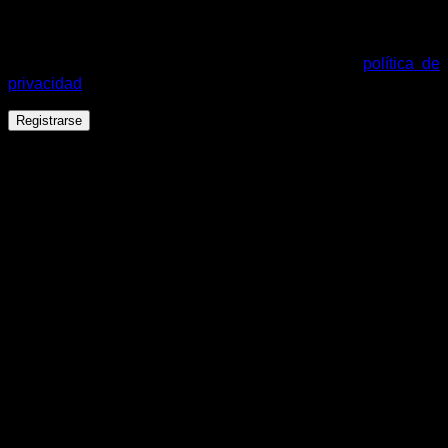
Tus datos personales se utilizarán para procesar tu pedido,
mejorar tu experiencia en esta web, gestionar el acceso a tu
cuenta y otros propósitos descritos en nuestra
política de
privacidad
.
Registrarse
Español