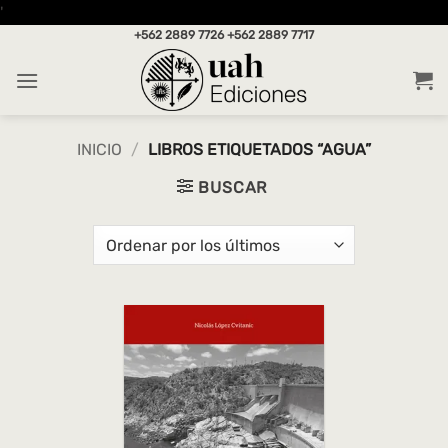
Saltar
'
al
+562 2889 7726
+562 2889 7717
contenido
INICIO
/
LIBROS ETIQUETADOS “AGUA”
BUSCAR