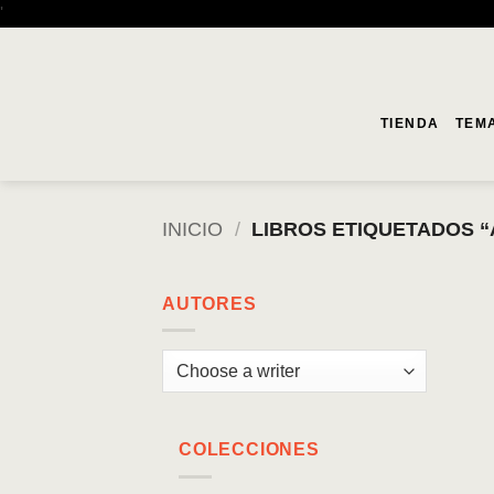
Saltar
'
al
contenido
TIENDA
TEM
INICIO
/
LIBROS ETIQUETADOS 
AUTORES
COLECCIONES