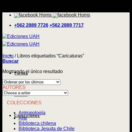
Saltar
'
al
contenido
+562 2889 7726
+562 2889 7717
Inicio
/
Libros etiquetados “Caricaturas”
Buscar
Mostrando el único resultado
Tienda
AUTORES
Temas
COLECCIONES
Antropología
Colecciones
Arte
Biblioteca chilena
Biblioteca Jesuita de Chile