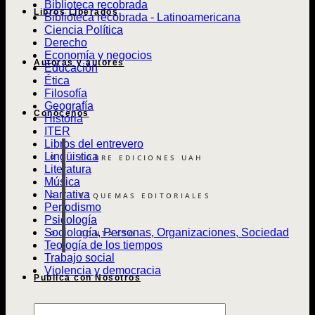
Biblioteca recobrada
Libros Liberados
Biblioteca recobrada - Latinoamericana
Ciencia Política
Derecho
Economía y negocios
Autoras y autores
Educación
Ética
Filosofía
Geografía
Conócenos
Historia
ITER
Libros del entrevero
Lingüistica
SOBRE EDICIONES UAH
Literatura
Música
Narrativa
ESQUEMAS EDITORIALES
Periodismo
Psicología
Sociología, Personas, Organizaciones, Sociedad
CONTACTO
Teología de los tiempos
Trabajo social
Violencia y democracia
Publica con Nosotros
Búsqueda