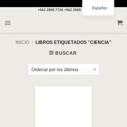
Saltar
'
Español
+562 2889 7726
+562 2889 7717
al
contenido
INICIO
/
LIBROS ETIQUETADOS “CIENCIA”
BUSCAR