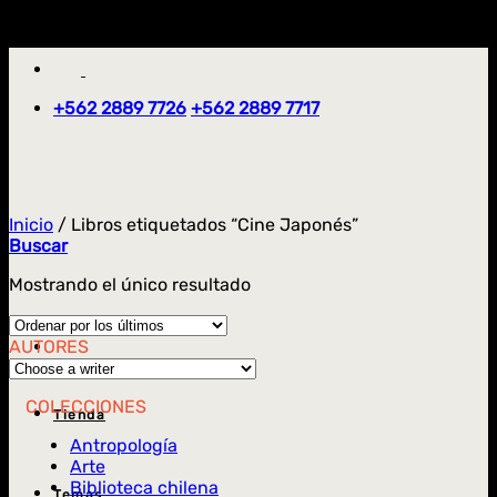
Saltar
'
al
contenido
+562 2889 7726
+562 2889 7717
Inicio
/
Libros etiquetados “Cine Japonés”
Buscar
Mostrando el único resultado
AUTORES
COLECCIONES
Tienda
Antropología
Arte
Biblioteca chilena
Temas