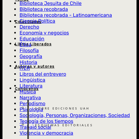
Biblioteca Jesuita de Chile
Biblioteca recobrada
Biblioteca recobrada - Latinoamericana
Ciencia Política
Colecciones
Derecho
Economía y negocios
Educación
Ética
Libros Liberados
Filosofía
Geografía
Historia
Autoras y autores
ITER
Libros del entrevero
Lingüistica
Literatura
Conócenos
Música
Narrativa
Periodismo
SOBRE EDICIONES UAH
Psicología
Sociología, Personas, Organizaciones, Sociedad
Teología de los tiempos
ESQUEMAS EDITORIALES
Trabajo social
Violencia y democracia