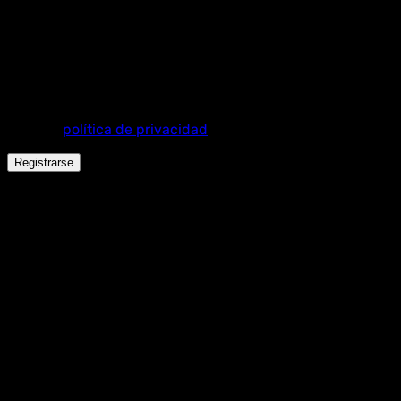
para establecer una nueva contraseña.
Tus datos personales se utilizarán para procesar tu
pedido, mejorar tu experiencia en esta web, gestionar el
acceso a tu cuenta y otros propósitos descritos en
nuestra
política de privacidad
.
Registrarse
Español