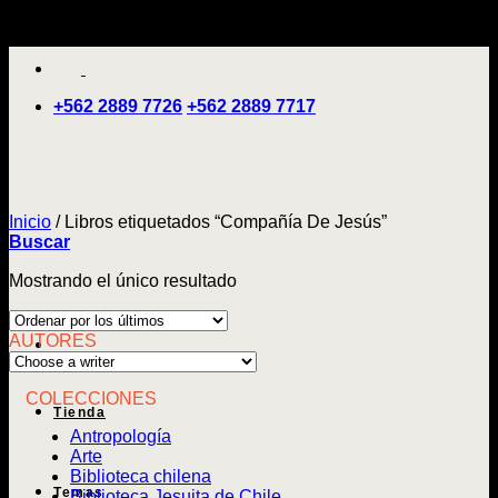
Saltar
'
al
contenido
+562 2889 7726
+562 2889 7717
Inicio
/
Libros etiquetados “Compañía De Jesús”
Buscar
Mostrando el único resultado
AUTORES
COLECCIONES
Tienda
Antropología
Arte
Biblioteca chilena
Temas
Biblioteca Jesuita de Chile