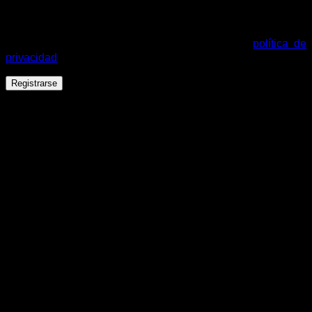
Tus datos personales se utilizarán para procesar tu pedido,
mejorar tu experiencia en esta web, gestionar el acceso a tu
cuenta y otros propósitos descritos en nuestra
política de
privacidad
.
Registrarse
Español