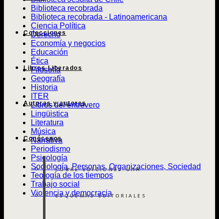
Biblioteca recobrada
Biblioteca recobrada - Latinoamericana
Ciencia Política
Colecciones
Derecho
Economía y negocios
Educación
Ética
Libros Liberados
Filosofía
Geografía
Historia
ITER
Autoras y autores
Libros del entrevero
Lingüistica
Literatura
Música
Conócenos
Narrativa
Periodismo
Psicología
Sociología, Personas, Organizaciones, Sociedad
SOBRE EDICIONES UAH
Teología de los tiempos
Trabajo social
Violencia y democracia
ESQUEMAS EDITORIALES