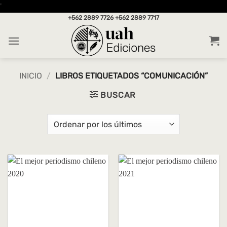
Saltar
'
al
+562 2889 7726
+562 2889 7717
contenido
INICIO
/
LIBROS ETIQUETADOS “COMUNICACIÓN”
BUSCAR