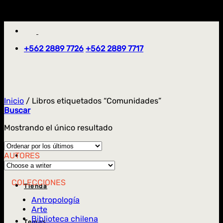
Saltar
'
al
contenido
+562 2889 7726
+562 2889 7717
Inicio
/
Libros etiquetados “Comunidades”
Buscar
Mostrando el único resultado
AUTORES
COLECCIONES
Tienda
Antropología
Arte
Biblioteca chilena
Temas