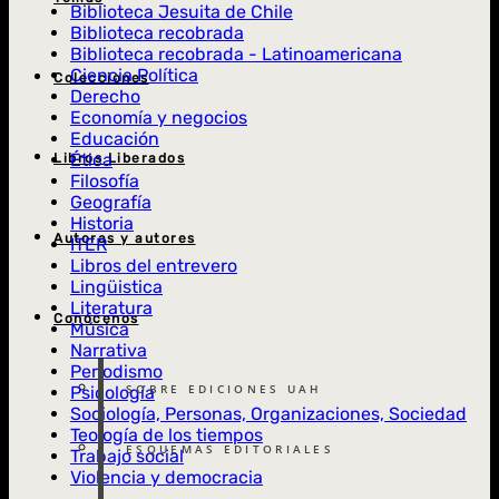
Biblioteca Jesuita de Chile
Biblioteca recobrada
Biblioteca recobrada - Latinoamericana
Ciencia Política
Colecciones
Derecho
Economía y negocios
Educación
Ética
Libros Liberados
Filosofía
Geografía
Historia
Autoras y autores
ITER
Libros del entrevero
Lingüistica
Literatura
Conócenos
Música
Narrativa
Periodismo
SOBRE EDICIONES UAH
Psicología
Sociología, Personas, Organizaciones, Sociedad
Teología de los tiempos
ESQUEMAS EDITORIALES
Trabajo social
Violencia y democracia