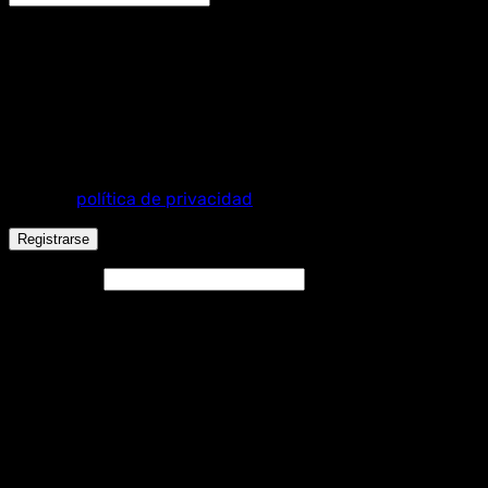
Se enviará un enlace a tu dirección de correo electrónico
para establecer una nueva contraseña.
Tus datos personales se utilizarán para procesar tu
pedido, mejorar tu experiencia en esta web, gestionar el
acceso a tu cuenta y otros propósitos descritos en
nuestra
política de privacidad
.
Registrarse
Alternative:
Español