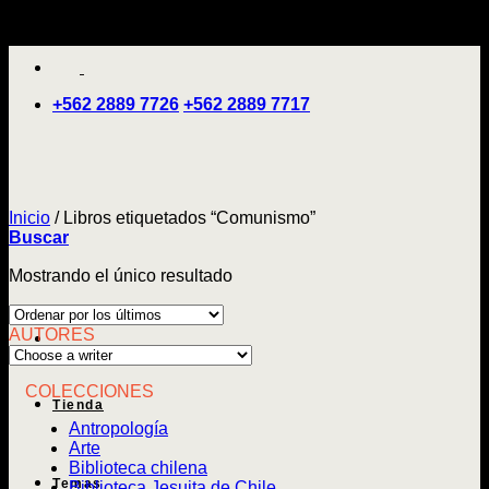
Saltar
'
al
contenido
+562 2889 7726
+562 2889 7717
Inicio
/
Libros etiquetados “Comunismo”
Buscar
Mostrando el único resultado
AUTORES
COLECCIONES
Tienda
Antropología
Arte
Biblioteca chilena
Temas
Biblioteca Jesuita de Chile