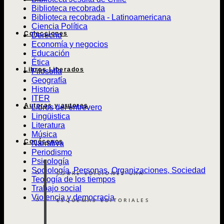
Biblioteca recobrada
Biblioteca recobrada - Latinoamericana
Ciencia Política
Colecciones
Derecho
Economía y negocios
Educación
Ética
Libros Liberados
Filosofía
Geografía
Historia
ITER
Autoras y autores
Libros del entrevero
Lingüistica
Literatura
Música
Conócenos
Narrativa
Periodismo
Psicología
Sociología, Personas, Organizaciones, Sociedad
SOBRE EDICIONES UAH
Teología de los tiempos
Trabajo social
Violencia y democracia
ESQUEMAS EDITORIALES