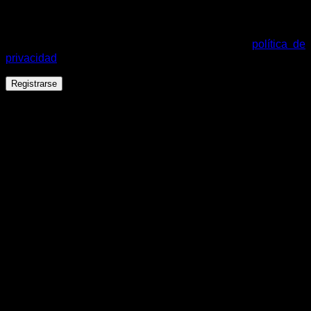
Tus datos personales se utilizarán para procesar tu pedido,
mejorar tu experiencia en esta web, gestionar el acceso a tu
cuenta y otros propósitos descritos en nuestra
política de
privacidad
.
Registrarse
Español