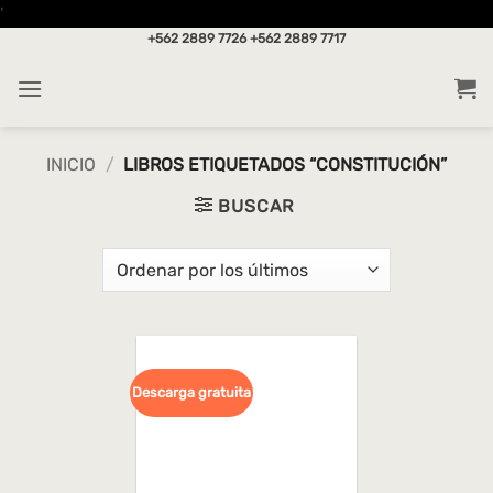
Saltar
'
al
+562 2889 7726
+562 2889 7717
contenido
INICIO
/
LIBROS ETIQUETADOS “CONSTITUCIÓN”
BUSCAR
Descarga gratuita